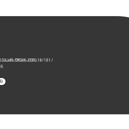
და ვასაძის ქუჩების კვეთა 18/101
/
35
კა