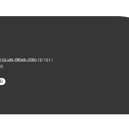
და ვასაძის ქუჩების კვეთა 18/101
/
35
კა