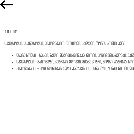
10.00
₾
სპეც სოუსი, ცხარე სოუსი, პიკოდეგაიო, ფოთოლი, სარდელი, ღორის ხორცი, პური
ცხარე სოუსი – ხახვი, ზეთი, შაურმის წიწაკა, ნიორი, პომიდვრის გულები, კან
სპეც სოუსი – მაიონეზი, კეტჩუპი, მდოგვი, მჟავე კიტრი, ნიორი, პაპრიკა, სო
პიკოდეგაიო – პომიდორი გარჩეული, ჰალაპენიო, ოხრახუში, ქინძი, ნიორი, ლ