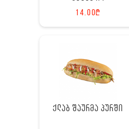
14.00
₾
ქლაბ შაურმა პურში