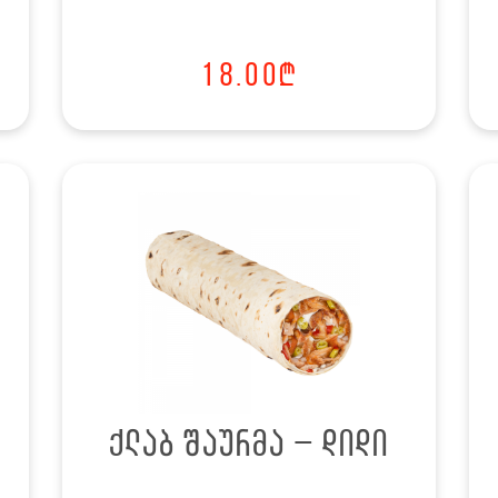
18.00
₾
ქლაბ შაურმა – დიდი