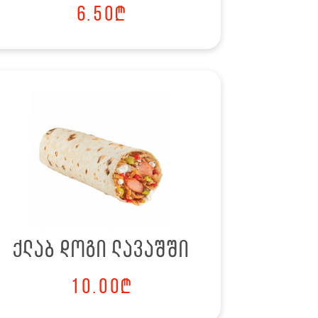
6.50
₾
ქლაბ დოგი ლავაშში
10.00
₾