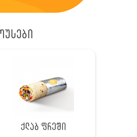
ოუსები
ქლაბ ფრეში