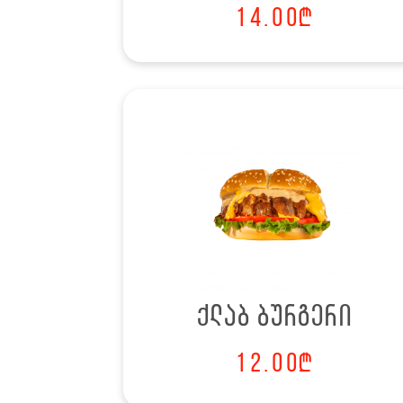
14.00
₾
ქლაბ ბურგერი
12.00
₾