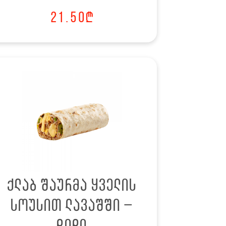
21.50
₾
ქლაბ შაურმა ყველის
სოუსით ლავაშში –