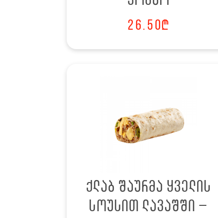
კომბო
26.50
₾
ქლაბ შაურმა ყველის
სოუსით ლავაშში –