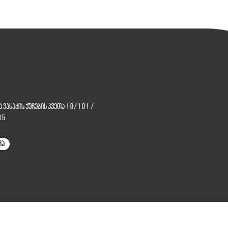
და ვასაძის ქუჩების კვეთა 18/101
/
35
კა